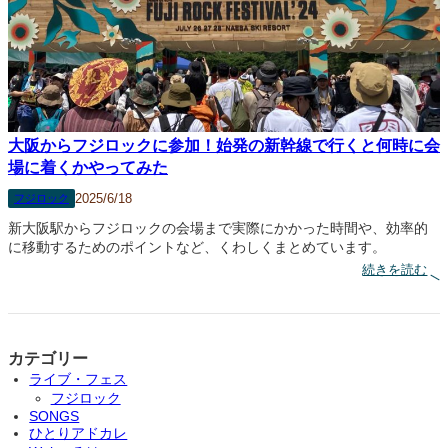
】
I
D
L
E
S
大阪からフジロックに参加！始発の新幹線で行くと何時に会
場に着くかやってみた
2025/6/18
フジロック
新大阪駅からフジロックの会場まで実際にかかった時間や、効率的
に移動するためのポイントなど、くわしくまとめています。
:
続きを読む
大
阪
か
ら
フ
カテゴリー
ジ
ライブ・フェス
ロ
フジロック
ッ
SONGS
ク
ひとりアドカレ
に