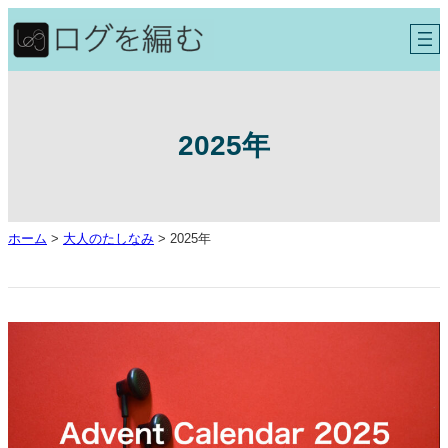
内
容
を
ス
キ
ッ
プ
2025年
ホーム
>
大人のたしなみ
>
2025年