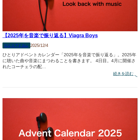
【2025年を音楽で振り返る】Viagra Boys
2025/12/4
ひとりアドカレ
ひとりアドベントカレンダー「2025年を音楽で振り返る」。2025年
に聴いた曲や音楽にまつわることを書きます。 4日目。4月に開催さ
れたコーチェラの配…
:
続きを読む
【
2
0
2
5
年
を
音
楽
で
振
り
返