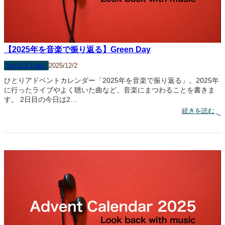
る
】
S
p
o
t
i
【2025年を音楽で振り返る】Green Day
f
y
2025/12/2
ひとりアドカレ
ま
と
ひとりアドベントカレンダー「2025年を音楽で振り返る」。2025年
め
に行ったライブやよく聴いた曲など、音楽にまつわることを書きま
す。 2日目の今日は2…
:
続きを読む
【
2
0
2
5
年
を
音
楽
で
振
り
返
る