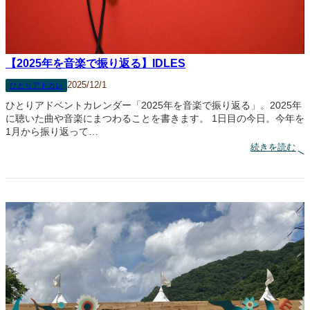
】
G
r
e
e
n
【2025年を音楽で振り返る】IDLES
D
a
2025/12/1
ひとりアドカレ
y
ひとりアドベントカレンダー「2025年を音楽で振り返る」。2025年
に聴いた曲や音楽にまつわることを書きます。 1日目の今日。今年を
1月から振り返って…
:
続きを読む
【
2
0
2
5
年
を
音
楽
で
振
り
返
る