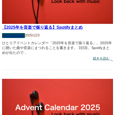
る
】
V
i
a
g
r
【2025年を音楽で振り返る】Spotifyまとめ
a
B
2025/12/3
ひとりアドカレ
o
y
ひとりアドベントカレンダー「2025年を音楽で振り返る」。2025年
s
に聴いた曲や音楽にまつわることを書きます。 3日目。Spotifyまと
めが出たので…
:
続きを読む
【
2
0
2
5
年
を
音
楽
で
振
り
返