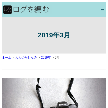
内
容
を
ス
キ
ッ
プ
2019年3月
ホーム
>
大人のたしなみ
>
2019年
>
3月