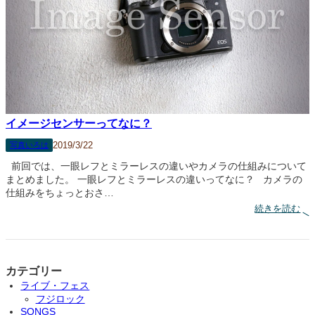
イメージセンサーってなに？
2019/3/22
写真いろは
前回では、一眼レフとミラーレスの違いやカメラの仕組みについて
まとめました。 一眼レフとミラーレスの違いってなに？ カメラの
仕組みをちょっとおさ…
:
続きを読む
イ
メ
ー
ジ
セ
カテゴリー
ン
ライブ・フェス
サ
フジロック
ー
SONGS
っ