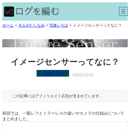
内
容
を
ス
ホーム
>
大人のたしなみ
>
写真いろは
>
イメージセンサーってなに？
キ
ッ
プ
イメージセンサーってなに？
写真いろは
2025/12/10
この記事にはアフィリエイト広告が含まれています。
前回では、一眼レフとミラーレスの違いやカメラの仕組みについて
まとめました。