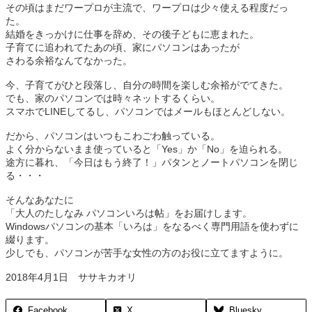
その頃はまだワープロが主流で、ワープロは少々使える程度だっ
た。
結婚をきっかけに仕事を辞め、その後子どもに恵まれた。
子育てに追われてたあの頃、家にパソコンはあったが
さわる余裕なんてなかった。
今、子育てがひと段落し、自分の時間を楽しむ余裕がでてきた。
でも、家のパソコンでは時々ネットするくらい。
スマホでLINEしてるし、パソコンではメールもほとんどしない。
だから、パソコンはいつもこわごわ触っている。
よく分からないまま使っていると「Yes」か「No」を迫られる。
途方に暮れ、「今日はもう終了！」パタンとノートパソコンを閉じ
る・・・
そんなあなたに
「大人のたしなみ パソコンいろは帖」をお届けします。
Windowsパソコンの基本「いろは」をなるべく専門用語を使わずに
綴ります。
少しでも、パソコンが苦手な女性の方のお役に立てますように。
2018年4月1日 ササキカオリ
Facebook
X
Bluesky