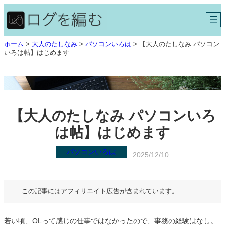
内
容
を
ス
ホーム
>
大人のたしなみ
>
パソコンいろは
>
【大人のたしなみ パソコン
キ
いろは帖】はじめます
ッ
プ
【大人のたしなみ パソコンいろ
は帖】はじめます
パソコンいろは
2025/12/10
この記事にはアフィリエイト広告が含まれています。
若い頃、OLって感じの仕事ではなかったので、事務の経験はなし。