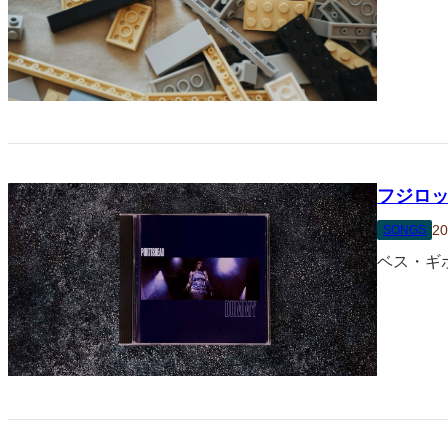
フジロッ
20
SONGS
ベス・ギ