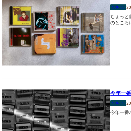
20
SONGS
ちょっと前
のところ
今年一番
20
SONGS
今年一番