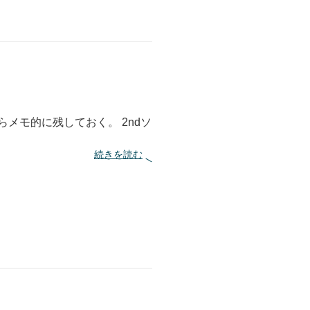
ャ
ラ
ガ
ー
ズ
・
ハ
イ
・
フ
からメモ的に残しておく。 2ndソ
ラ
イ
ン
:
続きを読む
グ
フ
バ
ジ
ー
ロ
ズ
ッ
は
ク
渋
’
い
2
4
に
キ
ム
・