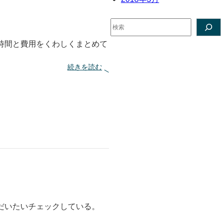
ベ
4
選
ス
検
・
索
ギ
ボ
時間と費用をくわしくまとめて
ン
ズ
:
続きを読む
大
阪
か
ら
フ
ジ
ロ
ッ
ク
に
飛
行
機
と
新
だいたいチェックしている。
幹
線