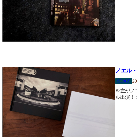
ノエル
20
SONGS
※左がノ
ル出演！