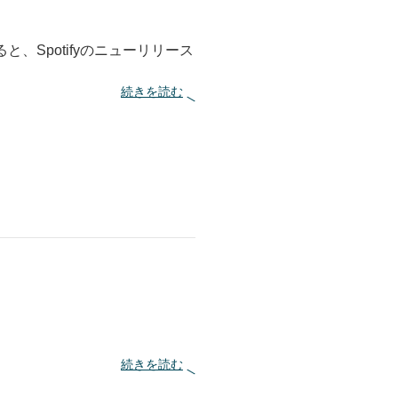
ゴ
ー
ド
ン
ると、Spotifyのニューリリース
:
続きを読む
ア
ー
ニ
ー
・
デ
ィ
フ
ラ
ン
コ
を
懐
か
し
む
:
続きを読む
今
年