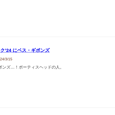
ク’24 にベス・ギボンズ
24/3/15
ボンズ…！ポーティスヘッドの人。