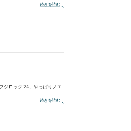
で
:
続きを読む
行
デ
っ
ヴ
て
ィ
み
ッ
た
ド
！
・
ボ
ウ
イ
は
原
点
ジロック’24、やっぱりノエ
:
続きを読む
ノ
エ
ル
・
ギ