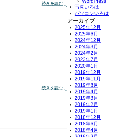
WordPress
:
続きを読む
写真いろは
趣
パソコンいろは
味
ブ
アーカイブ
ロ
2025年12月
グ
2025年6月
に
2024年12月
も
2024年3月
使
え
2024年2月
る
2023年7月
！
2020年1月
お
2019年12月
気
2019年11月
に
2019年8月
入
:
続きを読む
り
2019年4月
フ
ブ
ジ
2019年3月
ロ
ロ
2019年2月
ッ
ッ
2019年1月
ク
ク
2018年12月
パ
’
2018年6月
タ
2
ー
4
2018年4月
に
ン
2018年3月