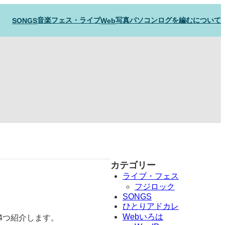
音楽フェス・ライブ
写真
パソコン
ログを編むについて
SONGS
Web
カテゴリー
ライブ・フェス
フジロック
SONGS
ひとりアドカレ
Webいろは
を4つ紹介します。