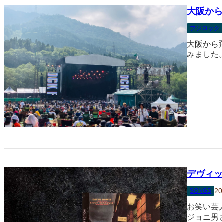
大阪か
フジロック
大阪から
みました
デヴィ
20
SONGS
お笑い芸
ジョニ男