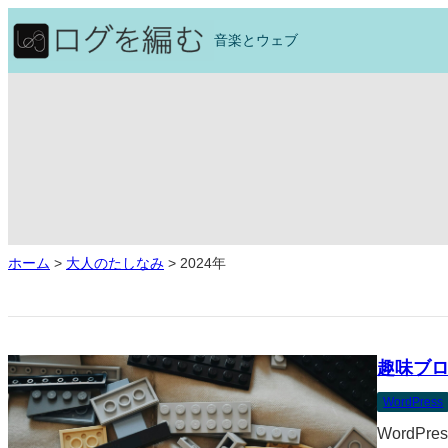
内
容
音楽とウェブ
を
ス
キ
ッ
プ
ホーム
>
大人のたしなみ
>
2024年
趣味ブ
WordPress
WordP