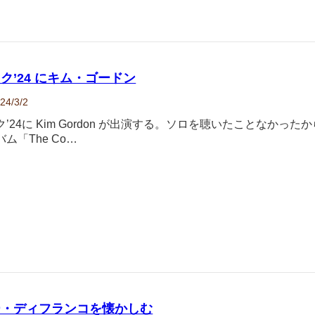
ク’24 にキム・ゴードン
24/3/2
’24に Kim Gordon が出演する。ソロを聴いたことなかった
ム「The Co…
ー・ディフランコを懐かしむ