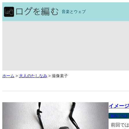
内
容
音楽とウェブ
を
ス
キ
ッ
プ
ホーム
>
大人のたしなみ
>
撮像素子
イメー
写真いろは
前回では