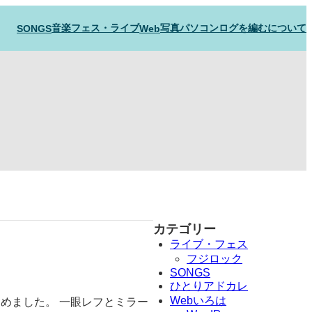
音楽フェス・ライブ
写真
パソコン
ログを編むについて
SONGS
Web
カテゴリー
ライブ・フェス
フジロック
SONGS
ひとりアドカレ
Webいろは
めました。 一眼レフとミラー