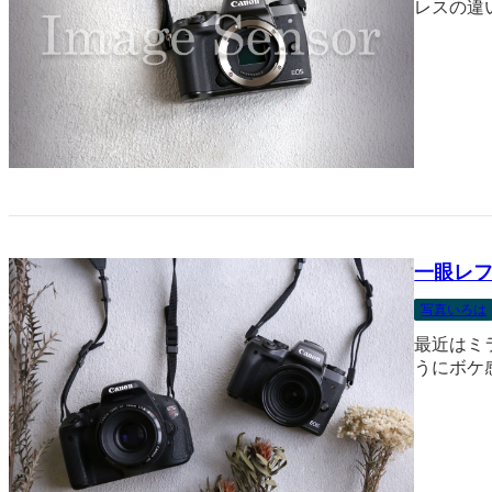
レスの違
一眼レ
写真いろは
最近はミ
うにボケ